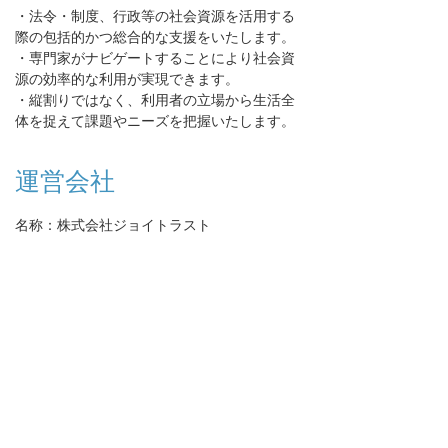
・法令・制度、行政等の社会資源を活用する
際の包括的かつ総合的な支援をいたします。
・専門家がナビゲートすることにより社会資
源の効率的な利用が実現できます。
・縦割りではなく、利用者の立場から生活全
体を捉えて課題やニーズを把握いたします。
運営会社
名称：株式会社ジョイトラスト
所在地：
東京都江東区毛利１－８－１ツイン
タワーすみとし毛利館１F
連絡先：03-6659-6182
設立：
2012年6月1日
​メール：
info@joytrust.jp
ホームページ：
http://www.joytrust.jp